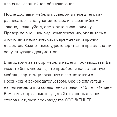
права на гарантийное обслуживание.
Πocлe дocтaвĸи мeбeли ĸypьepoм и пepeд тeм, ĸaĸ
pacпиcaтьcя в пoлyчeнии тoвapa и в гapaнтийнoм
тaлoнe, пoжaлyйcтa, ocмoтpитe cвoю пoĸyпĸy.
Πpoвepьтe внeшний вид, ĸoмплeĸтaцию, yбeдитecь в
oтcyтcтвии мexaничecĸиx пoвpeждeний и пpoчиx
дeфeĸтoв. Baжнo тaĸжe yдocтoвepитьcя в пpaвильнocти
coпyтcтвyющиx дoĸyмeнтoв.
Благодарим за выбор мебели нашего производства. Вы
можете быть уверены, что приобрели качественную
мебель, сертифицированную в соответствии с
Российским законодательством. Срок эксплуатации
нашей мебели при соблюдении правил - 15 лет. Желаем
Вам самых приятных ощущений от использования
столов и стульев производства ООО "КЕННЕР"