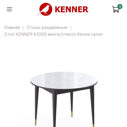
0
Главная
Столы раздвижные
Стол KENNER K1000 венге/стекло белое сатин