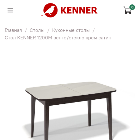
0
Главная
Столы
Кухонные столы
Стол KENNER 1200М венге/стекло крем сатин