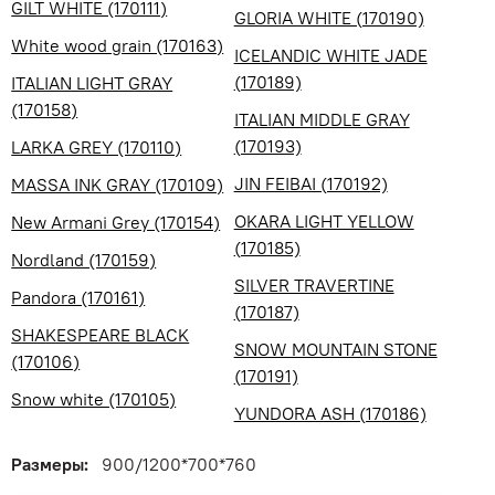
GILT WHITE (170111)
GLORIA WHITE (170190)
White wood grain (170163)
ICELANDIC WHITE JADE
(170189)
ITALIAN LIGHT GRAY
(170158)
ITALIAN MIDDLE GRAY
(170193)
LARKA GREY (170110)
JIN FEIBAI (170192)
MASSA INK GRAY (170109)
OKARA LIGHT YELLOW
New Armani Grey (170154)
(170185)
Nordland (170159)
SILVER TRAVERTINE
Pandora (170161)
(170187)
SHAKESPEARE BLACK
SNOW MOUNTAIN STONE
(170106)
(170191)
Snow white (170105)
YUNDORA ASH (170186)
Размеры:
900/1200*700*760