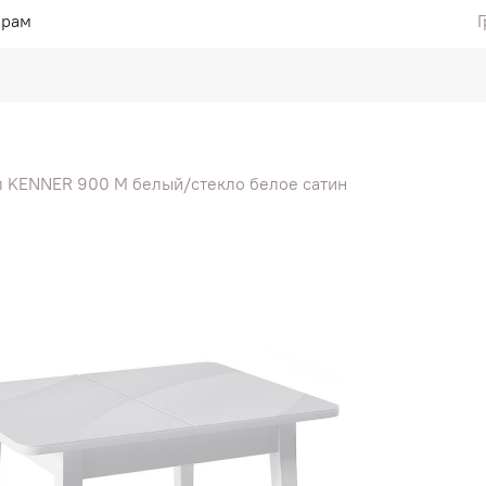
ерам
Г
л KENNER 900 М белый/стекло белое сатин