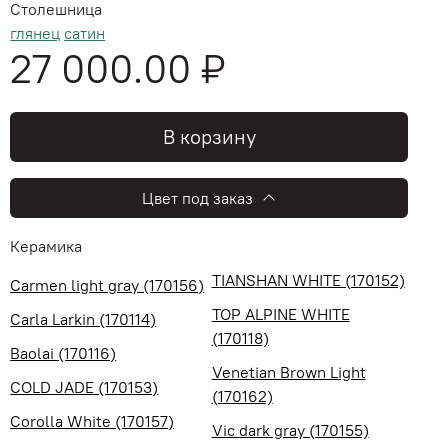
Столешница
глянец
сатин
27 000.00 ₽
В корзину
Цвет под заказ
Керамика
TIANSHAN WHITE (170152)
Carmen light gray (170156)
TOP ALPINE WHITE
Carla Larkin (170114)
(170118)
Baolai (170116)
Venetian Brown Light
COLD JADE (170153)
(170162)
Corolla White (170157)
Vic dark gray (170155)