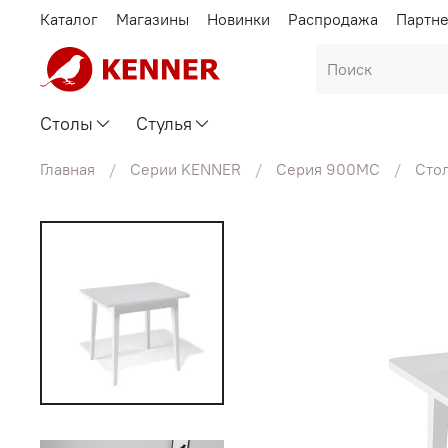
Каталог
Магазины
Новинки
Распродажа
Партн
Столы
Стулья
Главная
Серии KENNER
Серия 900МС
Сто