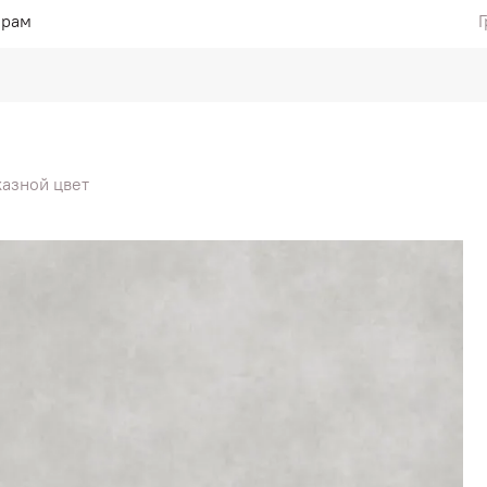
ерам
Г
азной цвет