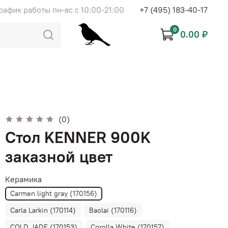
рафик работы пн-вс с 10:00-21:00
+7 (495) 183-40-17
0
0.00 ₽
(0)
Стол KENNER 900K
заказной цвет
Керамика
Carmen light gray (170156)
Carla Larkin (170114)
Baolai (170116)
COLD JADE (170153)
Corolla White (170157)