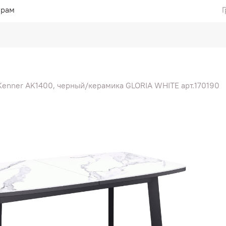
ерам
Г
Kenner AK1400, черный/керамика GLORIA WHITE арт.170190