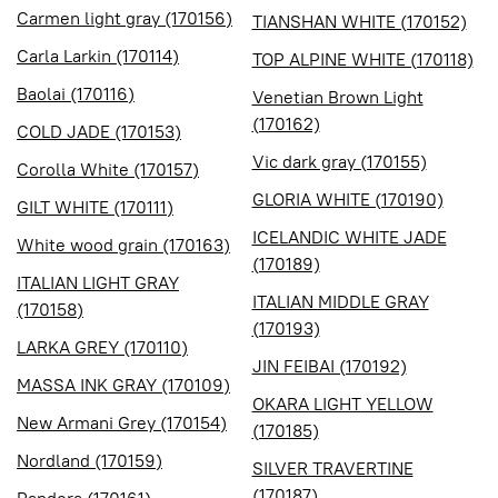
Carmen light gray (170156)
TIANSHAN WHITE (170152)
Carla Larkin (170114)
TOP ALPINE WHITE (170118)
Baolai (170116)
Venetian Brown Light
(170162)
COLD JADE (170153)
Vic dark gray (170155)
Corolla White (170157)
GLORIA WHITE (170190)
GILT WHITE (170111)
ICELANDIC WHITE JADE
White wood grain (170163)
(170189)
ITALIAN LIGHT GRAY
ITALIAN MIDDLE GRAY
(170158)
(170193)
LARKA GREY (170110)
JIN FEIBAI (170192)
MASSA INK GRAY (170109)
OKARA LIGHT YELLOW
New Armani Grey (170154)
(170185)
Nordland (170159)
SILVER TRAVERTINE
(170187)
Pandora (170161)