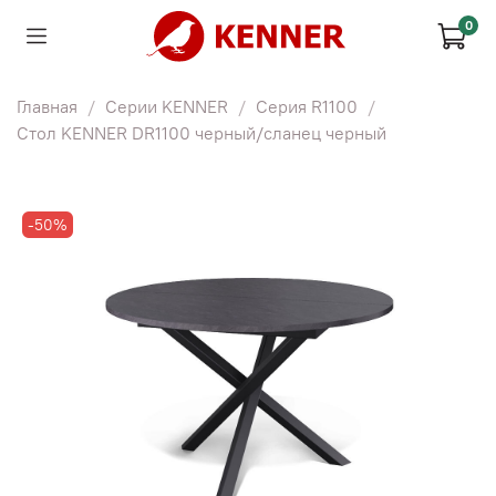
0
Главная
Серии KENNER
Серия R1100
Стол KENNER DR1100 черный/сланец черный
-50%