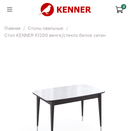
0
Главная
Столы овальные
Стол KENNER K1200 венге/стекло белое сатин