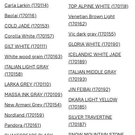
Carla Larkin (170114)
TOP ALPINE WHITE (170118)
Baolai (170116)
Venetian Brown Light
(170162)
COLD JADE (170153)
Vic dark gray (170155)
Corolla White (170157)
GLORIA WHITE (170190)
GILT WHITE (170111)
ICELANDIC WHITE JADE
White wood grain (170163)
(170189)
ITALIAN LIGHT GRAY
ITALIAN MIDDLE GRAY
(170158)
(170193)
LARKA GREY (170110)
JIN FEIBAI (170192)
MASSA INK GRAY (170109)
OKARA LIGHT YELLOW
New Armani Grey (170154)
(170185)
Nordland (170159)
SILVER TRAVERTINE
(170187)
Pandora (170161)
SNOW MOUNTAIN STONE