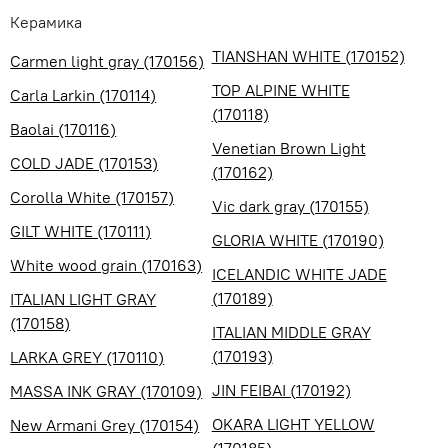
Керамика
TIANSHAN WHITE (170152)
Carmen light gray (170156)
TOP ALPINE WHITE
Carla Larkin (170114)
(170118)
Baolai (170116)
Venetian Brown Light
COLD JADE (170153)
(170162)
Corolla White (170157)
Vic dark gray (170155)
GILT WHITE (170111)
GLORIA WHITE (170190)
White wood grain (170163)
ICELANDIC WHITE JADE
(170189)
ITALIAN LIGHT GRAY
(170158)
ITALIAN MIDDLE GRAY
(170193)
LARKA GREY (170110)
JIN FEIBAI (170192)
MASSA INK GRAY (170109)
OKARA LIGHT YELLOW
New Armani Grey (170154)
(170185)