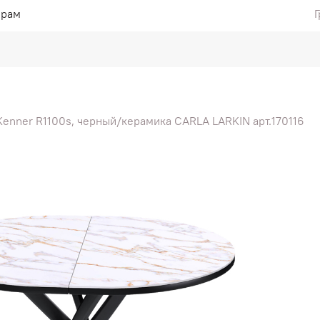
ерам
Г
Kenner R1100s, черный/керамика CARLA LARKIN арт.170116