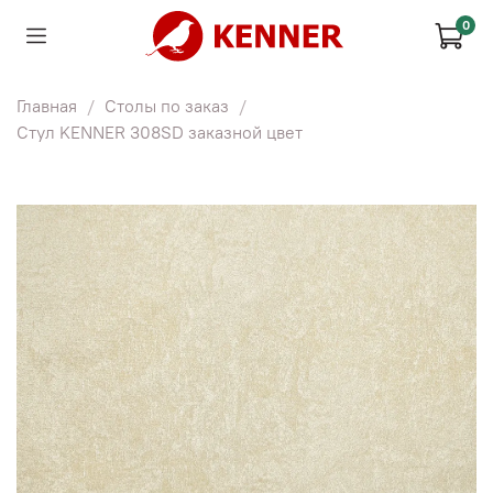
0
Главная
Столы по заказ
Стул KENNER 308SD заказной цвет