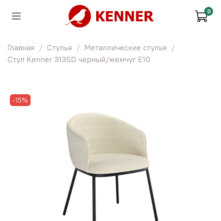
0
Главная
Стулья
Металлические стулья
Стул Kenner 313SD черный/жемчуг E10
-15%